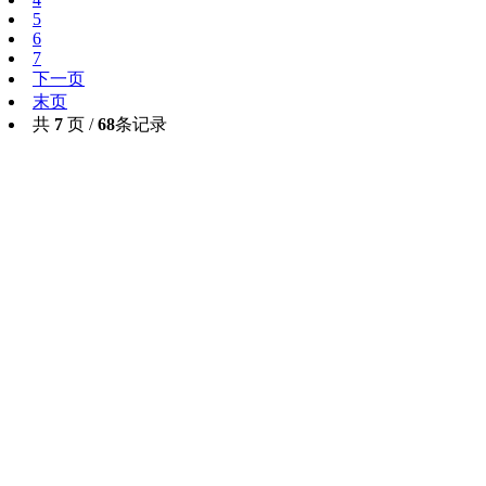
5
6
7
下一页
末页
共
7
页 /
68
条记录