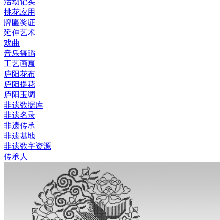
活动记实
挑花应用
牌匾奖证
延伸艺术
戏曲
音乐舞蹈
工艺画匾
庐阳花布
庐阳提花
庐阳玉绸
非遗数据库
非遗名录
非遗传承
非遗基地
非遗数字资源
传承人