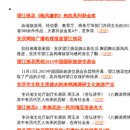
望江挑花《晚风徽韵》抱枕系列获金奖
由省旅游局、经信委、教育厅、商务厅等部门共同主办的2013
省580余件作品，大赛共设金奖4个，竞争异...
[详情]
安庆网络广播电视报道望江挑花
刮目相看新家园：安庆望江挑花挑出新生活 舞蹈舞出新风尚 来源: 安
推进，安庆市望江县鸦滩镇望马楼村发生了翻...
[详情]
望江挑花亮相2015中国国际旅游交易会
11月13日,2015中国国际旅游交易会在昆明开幕，望江挑
取了产品的介绍，高兴地对望江在保护和传承...
[详情]
安庆市文联主席盛志刚来鸦滩调研文化旅游产业
专访省文化厅副厅长唐跃 周玉冰 《杏坛讲学》 《八狮滚绣球
其中有历代艺人传承的贡献，也有社会各...
[详情]
望江挑花4：将挑花这一民间瑰宝发扬光大
专访省文化厅副厅长唐跃 周玉冰 《杏坛讲学》 《八狮滚绣球
其中有历代艺人传承的贡献，也有社会各...
[详情]