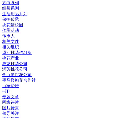
方巾系列
织带系列
生活用品系列
保护传承
挑花进校园
传承活动
传承人
相关文件
相关组织
望江挑花传习所
挑花产业
惠龙挑花公司
润芳挑花公司
金百灵挑花公司
望马楼挑花合作社
百家论坛
书刊
专题文章
网络评述
图片传真
领导关注