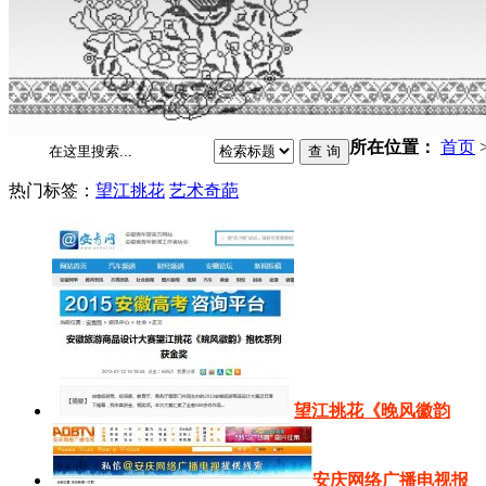
所在位置：
首页
热门标签：
望江挑花
艺术奇葩
望江挑花《晚风徽韵
安庆网络广播电视报