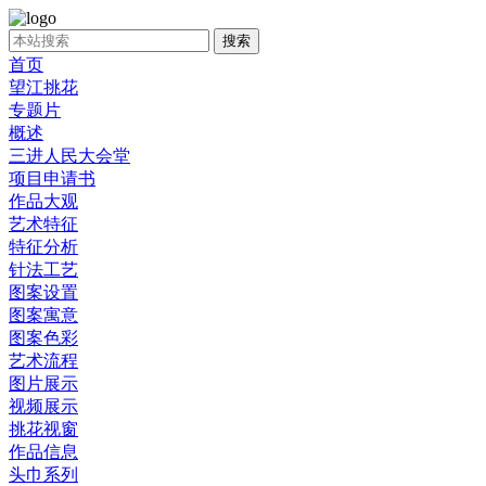
首页
望江挑花
专题片
概述
三进人民大会堂
项目申请书
作品大观
艺术特征
特征分析
针法工艺
图案设置
图案寓意
图案色彩
艺术流程
图片展示
视频展示
挑花视窗
作品信息
头巾系列