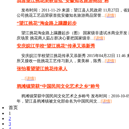
我县望江挑花荣获首批“安徽知名旅游商品”称
发布时间：2011-11-29 来源：望江县人民政府 11月2
公司挑花工艺品荣获首批安徽知名旅游商品荣誉...
[详情]
“望江挑花”淘金路上蹒跚起步
望江挑花淘金路上蹒跚起步（图） 国家级非遗试水商业开发 面
庆场景 挑花商人茹占群决心要把国家级非...
[详情]
安庆皖江学校“望江挑花”传承又添新秀
安庆皖江学校望江挑花传承又添新秀 2015年04月22日 11:
所又接收一批挑花工艺传习新人，黄美林，陈秀...
[详情]
张怡看望望江挑花传承人
...
[详情]
鸦滩镇荣获“中国民间文化艺术之乡”称号
鸦滩镇荣获中国民间文化艺术之乡称号 发布时间：2010-10-0
年，望江县鸦滩镇被文化部命名为中国民间文...
[详情]
首页
1
2
3
4