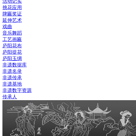
活动记实
挑花应用
牌匾奖证
延伸艺术
戏曲
音乐舞蹈
工艺画匾
庐阳花布
庐阳提花
庐阳玉绸
非遗数据库
非遗名录
非遗传承
非遗基地
非遗数字资源
传承人