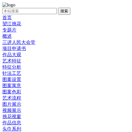
首页
望江挑花
专题片
概述
三进人民大会堂
项目申请书
作品大观
艺术特征
特征分析
针法工艺
图案设置
图案寓意
图案色彩
艺术流程
图片展示
视频展示
挑花视窗
作品信息
头巾系列