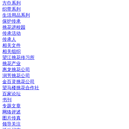
方巾系列
织带系列
生活用品系列
保护传承
挑花进校园
传承活动
传承人
相关文件
相关组织
望江挑花传习所
挑花产业
惠龙挑花公司
润芳挑花公司
金百灵挑花公司
望马楼挑花合作社
百家论坛
书刊
专题文章
网络评述
图片传真
领导关注