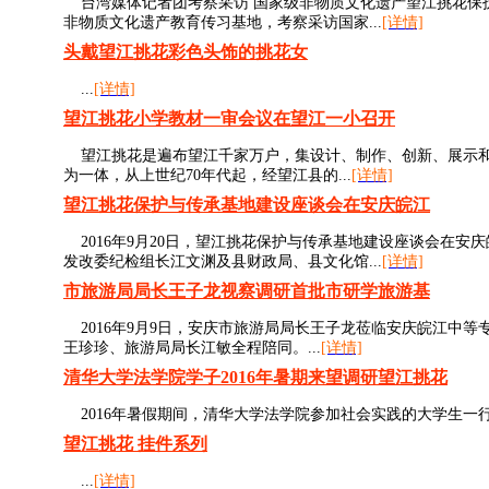
台湾媒体记者团考察采访 国家级非物质文化遗产望江挑花保护与
非物质文化遗产教育传习基地，考察采访国家...
[详情]
头戴望江挑花彩色头饰的挑花女
...
[详情]
望江挑花小学教材一审会议在望江一小召开
望江挑花是遍布望江千家万户，集设计、制作、创新、展示和
为一体，从上世纪70年代起，经望江县的...
[详情]
望江挑花保护与传承基地建设座谈会在安庆皖江
2016年9月20日，望江挑花保护与传承基地建设座谈会在
发改委纪检组长江文渊及县财政局、县文化馆...
[详情]
市旅游局局长王子龙视察调研首批市研学旅游基
2016年9月9日，安庆市旅游局局长王子龙莅临安庆皖江中
王珍珍、旅游局局长江敏全程陪同。...
[详情]
清华大学法学院学子2016年暑期来望调研望江挑花
2016年暑假期间，清华大学法学院参加社会实践的大学生一行
望江挑花 挂件系列
...
[详情]